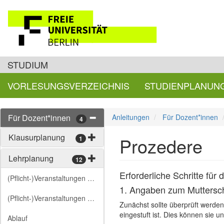
STUDIUM
VORLESUNGSVERZEICHNIS
STUDIENPLANUN
Für Dozent*innen
Anleitungen
Für Dozent*innen
4
Klausurplanung
Prozedere
1
Lehrplanung
12
Erforderliche Schritte fü
(Pflicht-)Veranstaltungen Informatik
1. Angaben zum Muttersch
(Pflicht-)Veranstaltungen Mathematik
Zunächst sollte überprüft werden
eingestuft ist. Dies können sie 
Ablauf