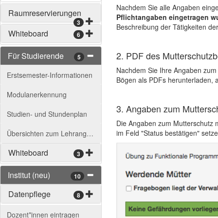
Nachdem Sie alle Angaben einget
Raumreservierungen
Pflichtangaben eingetragen w
3
Beschreibung der Tätigkeiten de
Whiteboard
6
2. PDF des Mutterschutz
Für Studierende
5
Nachdem Sie Ihre Angaben zum Mu
Erstsemester-Informationen
Bögen als PDFs herunterladen, 
Modulanerkennung
3. Angaben zum Muttersch
Studien- und Stundenplan
Die Angaben zum Mutterschutz mü
im Feld "Status bestätigen" set
Übersichten zum Lehrangebot
Whiteboard
3
Institut (neu)
10
Datenpflege
8
Dozent*innen eintragen