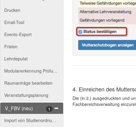
Drucken
Email-Tool
Evento-Export
Fristen
Lehrdeputat
Modulanerkennung Prüfungsausschuss
Raumanträge bearbeiten
4. Einreichen des Mutter
Veranstaltungsplanung
Die (in 2.) ausgedruckten und u
Fachbereichsverwaltung einzurei
V_FBV (neu)
1
Import von Studienordnungen