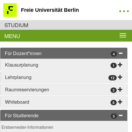
Freie Universität Berlin
STUDIUM
MENU
Für Dozent*innen
4
Klausurplanung
1
Lehrplanung
12
Raumreservierungen
3
Whiteboard
6
Für Studierende
5
Erstsemester-Informationen