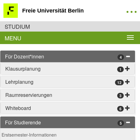
Freie Universität Berlin
STUDIUM
MENU
Für Dozent*innen
4
Klausurplanung
1
Lehrplanung
12
Raumreservierungen
3
Whiteboard
6
Für Studierende
5
Erstsemester-Informationen