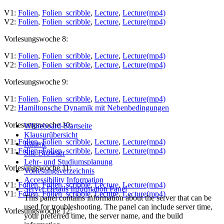
V1:
Folien
,
Folien_scribble
,
Lecture
,
Lecture(mp4)
V2:
Folien
,
Folien_scribble
,
Lecture
,
Lecture(mp4)
Vorlesungswoche 8:
V1:
Folien
,
Folien_scribble
,
Lecture
,
Lecture(mp4)
V2:
Folien
,
Folien_scribble
,
Lecture
,
Lecture(mp4)
Vorlesungswoche 9:
V1:
Folien
,
Folien_scribble
,
Lecture
,
Lecture(mp4)
V2:
Hamiltonsche Dynamik mit Nebenbedingungen
Vorlesungswoche 10:
Whiteboard-Startseite
Klausurübersicht
V1:
Folien
,
Folien_scribble
,
Lecture
,
Lecture(mp4)
Räume
V1:
Folien
,
Folien_scribble
,
Lecture
,
Lecture(mp4)
Site Browser
Lehr- und Studiumsplanung
Vorlesungswoche 11:
Vorlesungsverzeichnis
Accessibility Information
V1:
Folien
,
Folien_scribble
,
Lecture
,
Lecture(mp4)
Server Details Information Panel
V1:
Folien
,
Folien_scribble
,
Lecture
,
Lecture(mp4)
This panel contains information about the server that can be
used for troubleshooting. The panel can include server time,
Vorlesungswoche 12:
your preferred time, the server name, and the build