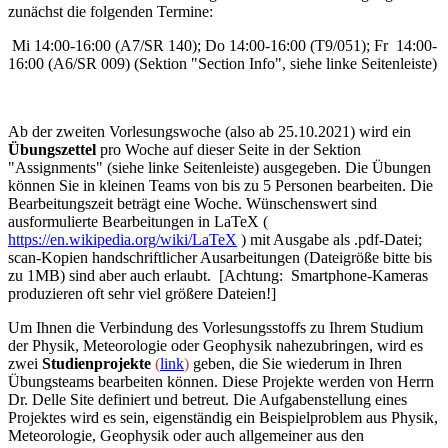
zunächst die folgenden Termine
:
Mi 14:00-16:00 (A7/SR 140); Do 14:00-16:00 (T9/051); Fr 14:00-
16:00 (A6/SR 009) (Sektion "Section Info", siehe linke Seitenleiste)
Ab der zweiten Vorlesungswoche (also ab 25.10.2021) wird ein
Übungszettel
pro Woche auf dieser Seite in der Sektion
"Assignments" (siehe linke Seitenleiste) ausgegeben. Die Übungen
können Sie in kleinen Teams von bis zu 5 Personen bearbeiten. Die
Bearbeitungszeit beträgt eine Woche. Wünschenswert sind
ausformulierte Bearbeitungen in LaTeX (
https://en.wikipedia.org/wiki/LaTeX
) mit Ausgabe als .pdf-Datei;
scan-Kopien handschriftlicher Ausarbeitungen (Dateigröße bitte bis
zu 1MB) sind aber auch erlaubt. [Achtung: Smartphone-Kameras
produzieren oft sehr viel größere Dateien!]
Um Ihnen die Verbindung des Vorlesungsstoffs zu Ihrem Studium
der Physik, Meteorologie oder Geophysik nahezubringen, wird es
zwei
Studienprojekte
(
link
)
geben, die Sie wiederum in Ihren
Übungsteams bearbeiten können. Diese Projekte werden von Herrn
Dr. Delle Site definiert und betreut. Die Aufgabenstellung eines
Projektes wird es sein, eigenständig ein Beispielproblem aus Physik,
Meteorologie, Geophysik oder auch allgemeiner aus den