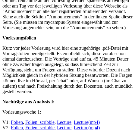
Online-Teilnahme an der Vorlesung werden spätestens am Morgen
oder am Tag vor der jeweiligen Vorlesung über diese Webseite als
"Announcement" an alle hier registrierten Studierenden versandt.
Siehe auch die Sektion "Announcements" in der linken Spalte dieser
Seite. (Sie müssen im mycampus-System eingewählt und zur
Vorlesung angemeldet sein, um die "Announcements" zu sehen.)
Vorlesungsfolien
Kurz vor jeder Vorlesung wird hier eine zugehörige .pdf-Datei mit
Vortragsfolien bereitgestellt. Es empfiehlt sich, diese vorab schon
einmal durchzusehen. Die Vorträge sind auf ca. 45 Minuten Dauer
ohne Zwischenfragen ausgelegt, so dass hinreichend Zeit zur
Verfügung steht, um Fragen zu stellen. Diese wird der Dozent nach
Möglichkeit gleich in der hybriden Sitzung beantworten. Die Fragen
können live im Hörsaal, per "chat" oder, auf Wunsch (im Chat zu
äußern) und nach Freischaltung durch den Dozenten, auch mündlich
gestellt werden.
Nachträge aus Analysis I:
Vorlesungswoche 1:
V1:
Folien
,
Folien_scribble
,
Lecture
,
Lecture(mp4)
V2:
Folien
,
Folien_scribble
,
Lecture
,
Lecture(mp4)