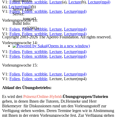
information.
V1:
Folien
,
Folien_scribble
,
Lecture
(a),
Lecture
(b),
Lecture(mp4)
(a),
Lecture(mp4)
(b)
Server Time:
V1:
Folien
,
Folien_scribble
,
Lecture
,
Lecture(mp4)
Server:
tomcat2
Vorlesungswoche 13:
Build Info:
ce32903a
V1:
Folien
,
Folien_scribble
,
Lecture
,
Lecture(mp4)
V1:
Folien
,
Folien_scribble
,
Lecture
,
Lecture(mp4)
Copyright 2003-2026 The Apereo Foundation. All rights reserved.
Vorlesungswoche 14:
(Opens in a new window)
V1:
Folien
,
Folien_scribble
,
Lecture
,
Lecture(mp4)
V1:
Folien
,
Folien_scribble
,
Lecture
,
Lecture(mp4)
Vorlesungswoche 15:
V1:
Folien
,
Folien_scribble
,
Lecture
,
Lecture(mp4)
V1:
Folien
,
Folien_scribble,
Lecture, Lecture(mp4)
Ablauf des Übungsbetriebs:
Es wird drei
Präsenz/Online-Hybrid
-
Übungsgruppen/Tutorien
geben, in denen Ihnen die Tutoren, Dr.Henneke und Herr
Birkemeyer für Diskussionen rund um den Vorlesungsstoff zur
Verfügung stehen werden. Deren Termine legen wir in Abstimmung
mit Ihnen in der ersten Vorlesungswoche fest. Zur Verfügung stehen