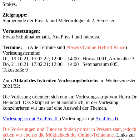
Stokes.
Zielgruppe:
Studierende der Physik und Meteorologie ab 2. Semester
Voraussetzungen:
Etwas Schulmathematik, AnaPhys I und Interesse.
Termine:
(Alle Termine sind
Präsenz/Online-Hybrid-Kurse
)
Vorlesungstermine:
Di, 19.10.21–15.02.22; 12:00 – 14:00 Hörsaal 001, Arnimallee 3
Do, 21.10.21–17.02.21; 12:00 – 14:00 Seminarraum 005,
Takustraße 9
Zum
Ablauf des hybriden Vorlesungsbetriebs
im Wintersemester
2021/22:
Die Vorlesung orientiert sich eng am Vorlesungsskript von Herrn Dr.
Heindorf. Das Skript ist recht ausführlich, in der Vorlesung
konzentrieren wir uns auf eine Auswahl der Themen.
Vorlesungsskript AnaPhysII
(Vorlesungsskript
AnaPhys I
)
Die Vorlesungen und Tutorien finden primär in Präsenz statt, jedoch
geben wir ebenso die Möglichkeit der Online-Teilnahme.
Links zur