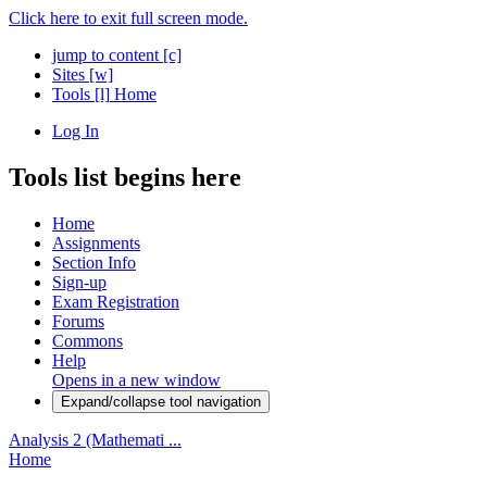
Click here to exit full screen mode.
jump to content
[c]
Sites
[w]
Tools
[l]
Home
Log In
Tools list begins here
Home
Assignments
Section Info
Sign-up
Exam Registration
Forums
Commons
Help
Opens in a new window
Expand/collapse tool navigation
Analysis 2 (Mathemati ...
Home