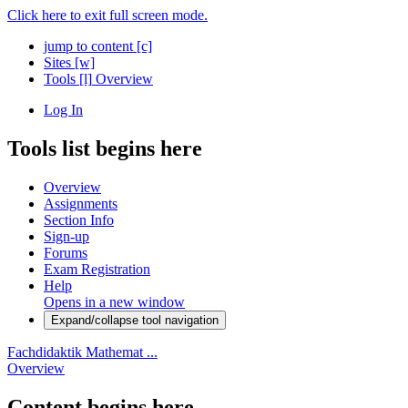
Click here to exit full screen mode.
jump to content
[c]
Sites
[w]
Tools
[l]
Overview
Log In
Tools list begins here
Overview
Assignments
Section Info
Sign-up
Forums
Exam Registration
Help
Opens in a new window
Expand/collapse tool navigation
Fachdidaktik Mathemat ...
Overview
Content begins here