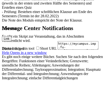
(jeweils in der ersten und zweiten Hälfte des Semesters) und
Erstellen eines Quiz
- Prüfung: Bestehen einer schriftlichen Klausur am Ende des
Semesters (Termin ist der 28.02.2022)
Die Note des Moduls entspricht der Note der Klausur.
Message Center Notifications
Literatur
Es gibt ein Skript zur Veranstaltung, das in Abschnitten
Link
veröffentlicht wird.
Direct link to this tool
Short URL
Bücher: folgen
Help
Opens in a new window
Es gibt noch einige weitere Bücher. Suchen Sie nach den folgenden
Bergriffen: Funktionen einer Veränderlichen; Grenzwerte;
unendliche Reihen; Ableitungen; Anwendungen der
Differentialrechnung; Taylorapproximation; Integration; Hauptsatz
der Differential- und Integralrechnung; Anwendungen der
Integralrechnung; einfache Differentialgleichungen