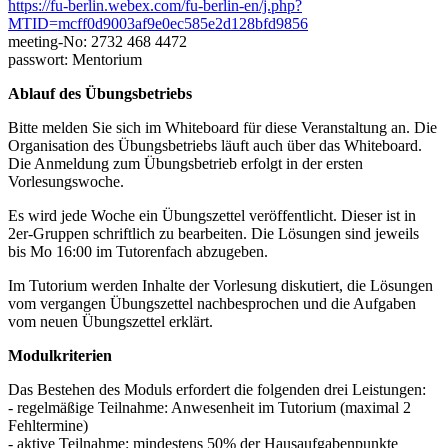
https://fu-berlin.webex.com/fu-berlin-en/j.php?
MTID=mcff0d9003af9e0ec585e2d128bfd9856
meeting-No: 2732 468 4472
passwort: Mentorium
Ablauf des Übungsbetriebs
Bitte melden Sie sich im Whiteboard für diese Veranstaltung an. Die
Organisation des Übungsbetriebs läuft auch über das Whiteboard.
Die Anmeldung zum Übungsbetrieb erfolgt in der ersten
Vorlesungswoche.
Es wird jede Woche ein Übungszettel veröffentlicht. Dieser ist in
2er-Gruppen schriftlich zu bearbeiten. Die Lösungen sind jeweils
bis Mo 16:00 im Tutorenfach abzugeben.
Im Tutorium werden Inhalte der Vorlesung diskutiert, die Lösungen
vom vergangen Übungszettel nachbesprochen und die Aufgaben
vom neuen Übungszettel erklärt.
Modulkriterien
Das Bestehen des Moduls erfordert die folgenden drei Leistungen:
- regelmäßige Teilnahme: Anwesenheit im Tutorium (maximal 2
Fehltermine)
- aktive Teilnahme: mindestens 50% der Hausaufgabenpunkte