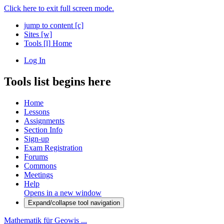
Click here to exit full screen mode.
jump to content
[c]
Sites
[w]
Tools
[l]
Home
Log In
Tools list begins here
Home
Lessons
Assignments
Section Info
Sign-up
Exam Registration
Forums
Commons
Meetings
Help
Opens in a new window
Expand/collapse tool navigation
Mathematik für Geowis ...