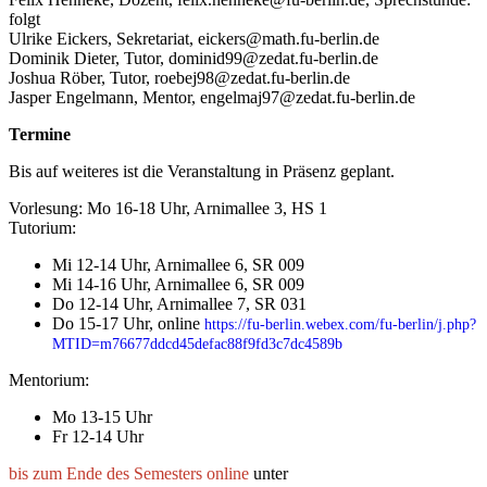
folgt
Ulrike Eickers, Sekretariat, eickers@math.fu-berlin.de
Dominik Dieter, Tutor, dominid99@zedat.fu-berlin.de
Joshua Röber, Tutor, roebej98@zedat.fu-berlin.de
Jasper Engelmann, Mentor, engelmaj97@zedat.fu-berlin.de
Termine
Bis auf weiteres ist die Veranstaltung in Präsenz geplant.
Vorlesung: Mo 16-18 Uhr, Arnimallee 3, HS 1
Tutorium:
Mi 12-14 Uhr, Arnimallee 6, SR 009
Mi 14-16 Uhr, Arnimallee 6, SR 009
Do 12-14 Uhr, Arnimallee 7, SR 031
Do 15-17 Uhr, online
https://fu-berlin.webex.com/fu-berlin/j.php?
MTID=m76677ddcd45defac88f9fd3c7dc4589b
Mentorium:
Mo 13-15 Uhr
Fr 12-14 Uhr
bis zum Ende des Semesters online
unter