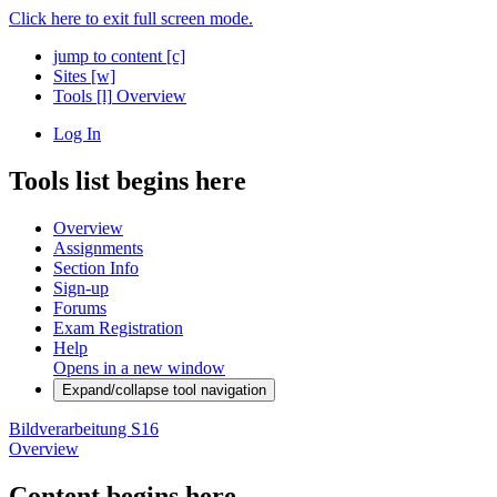
Click here to exit full screen mode.
jump to content
[c]
Sites
[w]
Tools
[l]
Overview
Log In
Tools list begins here
Overview
Assignments
Section Info
Sign-up
Forums
Exam Registration
Help
Opens in a new window
Expand/collapse tool navigation
Bildverarbeitung S16
Overview
Content begins here