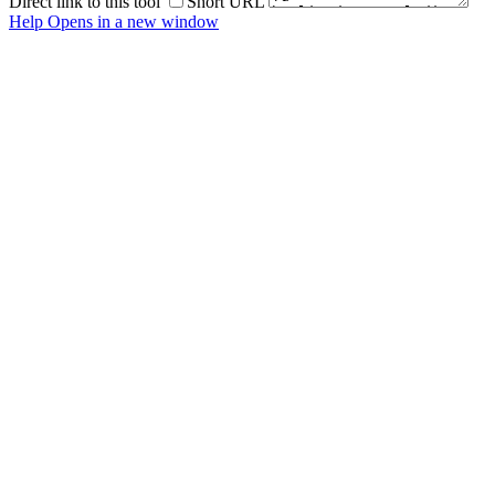
Direct link to this tool
Short URL
Help
Opens in a new window