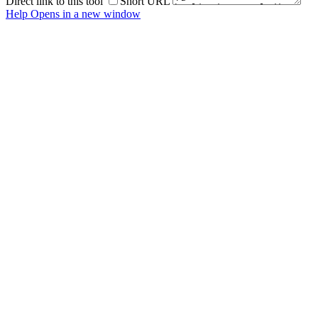
Direct link to this tool
Short URL
Help
Opens in a new window