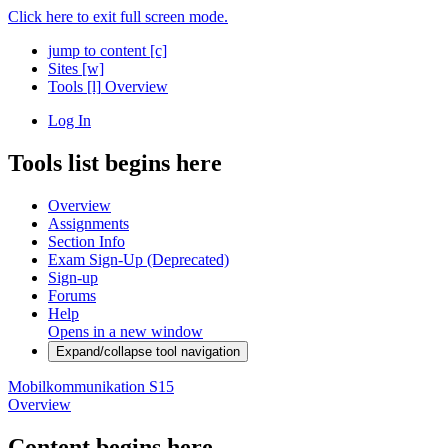
Click here to exit full screen mode.
jump to content
[c]
Sites
[w]
Tools
[l]
Overview
Log In
Tools list begins here
Overview
Assignments
Section Info
Exam Sign-Up (Deprecated)
Sign-up
Forums
Help
Opens in a new window
Expand/collapse tool navigation
Mobilkommunikation S15
Overview
Content begins here