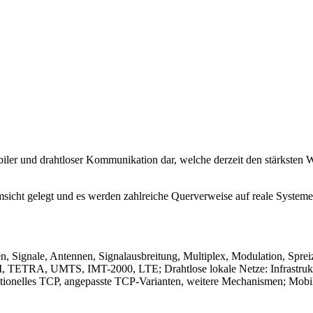
ler und drahtloser Kommunikation dar, welche derzeit den stärksten 
icht gelegt und es werden zahlreiche Querverweise auf reale Systeme, 
n, Signale, Antennen, Signalausbreitung, Multiplex, Modulation, Spr
TRA, UMTS, IMT-2000, LTE; Drahtlose lokale Netze: Infrastruktur
itionelles TCP, angepasste TCP-Varianten, weitere Mechanismen; Mobili