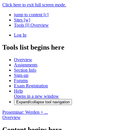
Click here to exit full screen mode.
jump to content
[c]
Sites
[w]
Tools
[l]
Overview
Log In
Tools list begins here
Overview
Assignments
Section Info
Sign-up
Forums
Exam Registration
Help
Opens in a new window
Expand/collapse tool navigation
Proseminar: Werden + ...
Overview
Content begins here