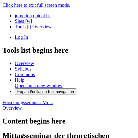
Click here to exit full screen mode.
jump to content
[c]
Sites
[w]
Tools
[l]
Overview
Log In
Tools list begins here
Overview
Syllabus
Commons
Help
Opens in a new window
Expand/collapse tool navigation
Forschungsseminar: Mi ...
Overview
Content begins here
Mittagsseminar der theoretischen