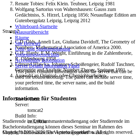
Renate Tobies: Felix Klein. Teubner, Leipzig 1981
Wolfgang Sartorius von Waltershausen: Gauss zum
Gedächtniss, S. Hirzel, Leipzig 1856; Neuauflage Edition am
Gutenbergplatz Leipzig, Leipzig 2012
Whiteboard-Startseite
Strang 2
Klausurübersicht
Räume
C.D. Olds, Anneli Lax, Giuliana Davidoff, The Geometry of
Site Browser
Numbers, Mathematical Association of America 2000.
Lehr- und Studiumsplanung
G.H. Hardy, E.M. Wright, Einführung in die Zahlentheorie,
Vorlesungsverzeichnis
R. Oldenbourg 1958.
Accessibility Information
Edmund Hlawka, Johannes Schoißengeier, Rudolf Taschner,
Server Details Information Panel
Geometric and Analytic Number Theory, Springer 1991.
This panel contains information about the server that can be
Auswahl an Original- oder Übersichtsarbeiten
used for troubleshooting. The panel can include server time,
your preferred time, the server name, and the build
information.
Informationen für Studenten
Server Time:
Server:
tomcat2
Build Info:
Studierende im Lehramtsmasterstudiengang oder Studierende im
ce32903a
Bachelorstudiengang können dieses Seminar im Rahmen des
Copyright 2003-2026 The Apereo Foundation. All rights reserved.
Moduls "Mathematisches Vertiefungsgebiet" wählen.