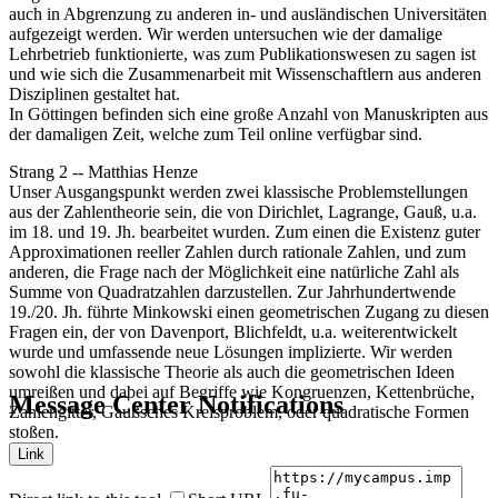
auch in Abgrenzung zu anderen in- und ausländischen Universitäten
aufgezeigt werden. Wir werden untersuchen wie der damalige
Lehrbetrieb funktionierte, was zum Publikationswesen zu sagen ist
und wie sich die Zusammenarbeit mit Wissenschaftlern aus anderen
Disziplinen gestaltet hat.
In Göttingen befinden sich eine große Anzahl von Manuskripten aus
der damaligen Zeit, welche zum Teil online verfügbar sind.
Strang 2 -- Matthias Henze
Unser Ausgangspunkt werden zwei klassische Problemstellungen
aus der Zahlentheorie sein, die von Dirichlet, Lagrange, Gauß, u.a.
im 18. und 19. Jh. bearbeitet wurden. Zum einen die Existenz guter
Approximationen reeller Zahlen durch rationale Zahlen, und zum
anderen, die Frage nach der Möglichkeit eine natürliche Zahl als
Summe von Quadratzahlen darzustellen. Zur Jahrhundertwende
19./20. Jh. führte Minkowski einen geometrischen Zugang zu diesen
Fragen ein, der von Davenport, Blichfeldt, u.a. weiterentwickelt
wurde und umfassende neue Lösungen implizierte. Wir werden
sowohl die klassische Theorie als auch die geometrischen Ideen
umreißen und dabei auf Begriffe wie Kongruenzen, Kettenbrüche,
Message Center Notifications
Zahlengitter, Gaußsches Kreisproblem, oder quadratische Formen
stoßen.
Link