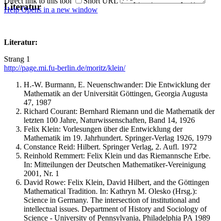
Direct link to this tool
Short URL
Literatur
Help
Opens in a new window
Literatur:
Strang 1
http://page.mi.fu-berlin.de/moritz/klein/
H.-W. Burmann, E. Neuenschwander: Die Entwicklung der
Mathematik an der Universität Göttingen, Georgia Augusta
47, 1987
Richard Courant: Bernhard Riemann und die Mathematik der
letzten 100 Jahre, Naturwissenschaften, Band 14, 1926
Felix Klein: Vorlesungen über die Entwicklung der
Mathematik im 19. Jahrhundert. Springer-Verlag 1926, 1979
Constance Reid: Hilbert. Springer Verlag, 2. Aufl. 1972
Reinhold Remmert: Felix Klein und das Riemannsche Erbe.
In: Mitteilungen der Deutschen Mathematiker-Vereinigung
2001, Nr. 1
David Rowe: Felix Klein, David Hilbert, and the Göttingen
Mathematical Tradition. In: Kathryn M. Olesko (Hrsg.):
Science in Germany. The intersection of institutional and
intellectual issues. Department of History and Sociology of
Science - University of Pennsylvania, Philadelphia PA 1989