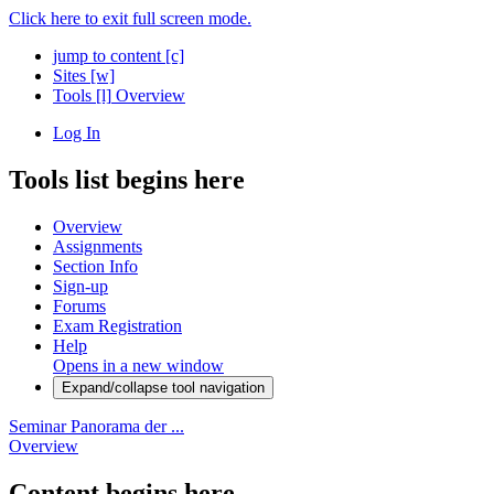
Click here to exit full screen mode.
jump to content
[c]
Sites
[w]
Tools
[l]
Overview
Log In
Tools list begins here
Overview
Assignments
Section Info
Sign-up
Forums
Exam Registration
Help
Opens in a new window
Expand/collapse tool navigation
Seminar Panorama der ...
Overview
Content begins here