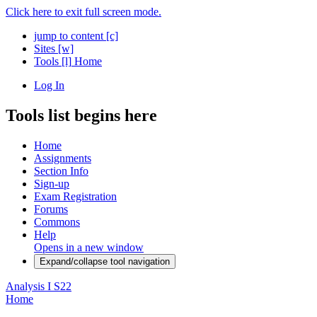
Click here to exit full screen mode.
jump to content
[c]
Sites
[w]
Tools
[l]
Home
Log In
Tools list begins here
Home
Assignments
Section Info
Sign-up
Exam Registration
Forums
Commons
Help
Opens in a new window
Expand/collapse tool navigation
Analysis I S22
Home