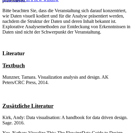
präsentieren.
Bitte beachten Sie, dass die Veranstaltung sich darauf konzentriert,
wie Daten visuell kodiert und für die Analyse präsentiert werden,
nachdem die Struktur der Daten und deren Inhalt bekannt ist.
Explorative Analysemethoden zur Entdeckung von Erkenntnissen in
Daten sind nicht der Schwerpunkt der Veranstaltung.
Literatur
Textbuch
Munzner, Tamara. Visualization analysis and design. AK
Peters/CRC Press, 2014.
Zusätzliche Literatur
Kirk, Andy: Data visualisation: A handbook for data driven design.
Sage. 2016.
Yau, Nathan: Visualize This: The FlowingData Guide to Design,