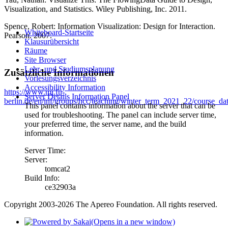
Visualization, and Statistics. Wiley Publishing, Inc. 2011.
Spence, Robert: Information Visualization: Design for Interaction.
Whiteboard-Startseite
Pearson. 2007.
Klausurübersicht
Räume
Site Browser
Lehr- und Studiumsplanung
Zusätzliche Informationen
Vorlesungsverzeichnis
Accessibility Information
https://www.mi.fu-
Server Details Information Panel
berlin.de/en/inf/groups/hcc/teaching/winter_term_2021_22/course_dat
This panel contains information about the server that can be
used for troubleshooting. The panel can include server time,
your preferred time, the server name, and the build
information.
Server Time:
Server:
tomcat2
Build Info:
ce32903a
Copyright 2003-2026 The Apereo Foundation. All rights reserved.
(Opens in a new window)