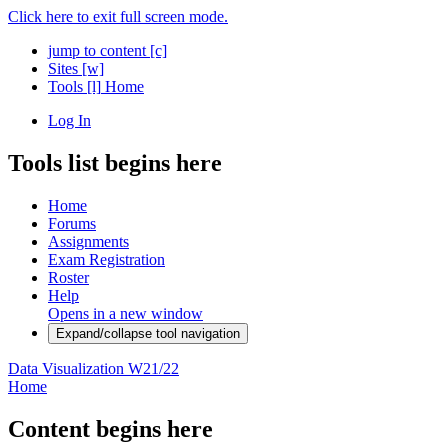
Click here to exit full screen mode.
jump to content
[c]
Sites
[w]
Tools
[l]
Home
Log In
Tools list begins here
Home
Forums
Assignments
Exam Registration
Roster
Help
Opens in a new window
Expand/collapse tool navigation
Data Visualization W21/22
Home
Content begins here