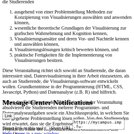
die Studierenden
ausgehend von einer Problemstellung Methoden zur
Konzipierung von Visualisierungen auswählen und anwenden
können,
wesentliche theoretische Grundlagen der Visualisierung zur
grafischen Wahrnehmung und Kognition kennen,
Visualisierungsansätze und deren Vor- und Nachteile kennen
und auswählen können,
Visualisierungslösungen kritisch bewerten können, und
praktische Fertigkeiten für die Implementierung von
Visualisierungen besitzen.
Diese Veranstaltung richtet sich sowohl an Studierende, die daran
interessiert sind, Datenvisualisierung in ihrer Arbeit einzusetzen, als
auch an Studierende, die Visualisierungs-software entwickeln
wollen. Grundkenntnisse in der Programmierung (HTML, CSS,
Javascript, Python) und Datenanalyse (z.B. R) sind hilfreich.
Message Center Notifications
Neben der Teilnahme an den Diskussionen in der Veranstaltung
absolvieren die Studierenden mehrere Programmier- und
Datenanalyseaufgaben sowie ein Abschlussprojekt, in welchem Sie
Link
eine gegebene Problemstellung lösen sollen. Von den Studierenden
wird erwartet, dass sie die Ergebnisse der Aufgaben und des
Direct link to this tool
Short URL
Projekts im Sinne der Reproduzierbarkeit dokumentieren und
Help
Opens in a new window